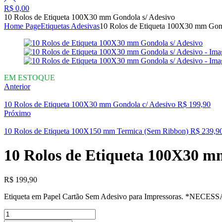
R$
0,00
10 Rolos de Etiqueta 100X30 mm Gondola s/ Adesivo
Home Page
Etiquetas Adesivas
10 Rolos de Etiqueta 100X30 mm Gond
Availability:
EM ESTOQUE
Anterior
10 Rolos de Etiqueta 100X30 mm Gondola c/ Adesivo
R$
199,90
Próximo
10 Rolos de Etiqueta 100X150 mm Termica (Sem Ribbon)
R$
239,9
10 Rolos de Etiqueta 100X30 m
R$
199,90
Etiqueta em Papel Cartão Sem Adesivo para Impressoras. *NECESSÁ
10
Rolos