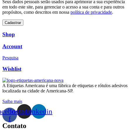
Seus dados pessoais serão usados para aprimorar a sua experiência
em todo este site, para gerenciar o acesso a sua conta e para outros
propósitos, como descritos em nossa
política de privacidade
.
Cadastrar
Shop
Account
Pesquisa
Wishlist
A Etiquetas Americana é uma fábrica de etiquetas e rótulos adesivos
localizada na cidade de Americana-SP.
Saiba mais
acebook-
Instagram
Linkedin
f
Contato