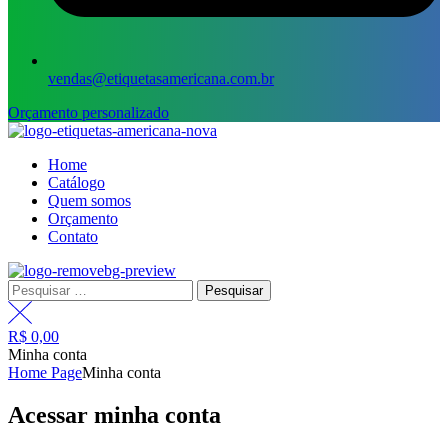
vendas@etiquetasamericana.com.br
Orçamento personalizado
Menu
Home
Catálogo
Quem somos
Orçamento
Contato
Pesquisar
por:
R$
0,00
Minha conta
Home Page
Minha conta
Acessar minha conta