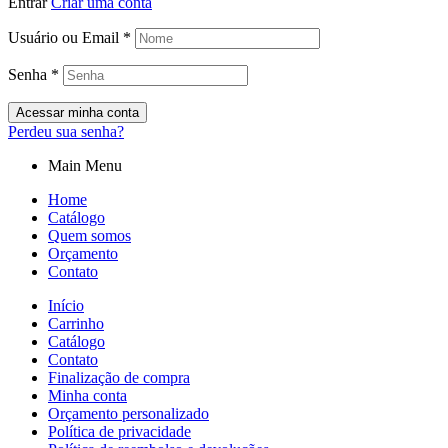
Entrar
Criar uma conta
Usuário ou Email
*
Senha
*
Acessar minha conta
Perdeu sua senha?
Main Menu
Home
Catálogo
Quem somos
Orçamento
Contato
Início
Carrinho
Catálogo
Contato
Finalização de compra
Minha conta
Orçamento personalizado
Política de privacidade