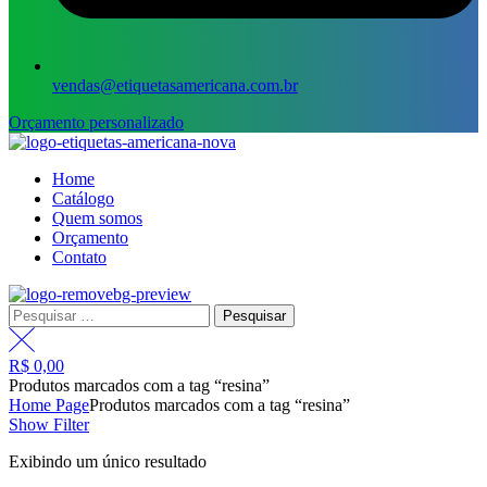
vendas@etiquetasamericana.com.br
Orçamento personalizado
Menu
Home
Catálogo
Quem somos
Orçamento
Contato
Pesquisar
por:
R$
0,00
Produtos marcados com a tag “resina”
Home Page
Produtos marcados com a tag “resina”
Show Filter
Exibindo um único resultado