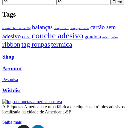
Preço
Preço
Filtrar
mínimo
máximo
Tags
balanças
cartão sem
adesivo borracha 30g
bopp fosco
bopp perolado
couche adesivo
adesivo
cera
gondola
misto
resina
ribbon
tag roupas
termica
Shop
Account
Pesquisa
Wishlist
A Etiquetas Americana é uma fábrica de etiquetas e rótulos adesivos
localizada na cidade de Americana-SP.
Saiba mais