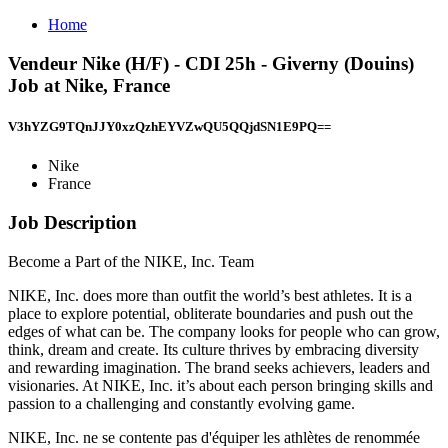
Home
Vendeur Nike (H/F) - CDI 25h - Giverny (Douins)
Job at Nike, France
V3hYZG9TQnJJY0xzQzhEYVZwQU5QQjdSN1E9PQ==
Nike
France
Job Description
Become a Part of the NIKE, Inc. Team
NIKE, Inc. does more than outfit the world’s best athletes. It is a
place to explore potential, obliterate boundaries and push out the
edges of what can be. The company looks for people who can grow,
think, dream and create. Its culture thrives by embracing diversity
and rewarding imagination. The brand seeks achievers, leaders and
visionaries. At NIKE, Inc. it’s about each person bringing skills and
passion to a challenging and constantly evolving game.
NIKE, Inc. ne se contente pas d'équiper les athlètes de renommée